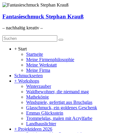
Zum
Inhalt
springen
Fantasieschmuck Stephan Krauß
– nachhaltig kreativ –
Menü
+ Start
Startseite
Meine Firmenphilosophie
Meine Werkstatt
Meine Firma
Schmuckserien
+ Workshops
Winterzauber
Waldbewohner, die niemand mag
Mathekönig
Windspiele, gefertigt aus Bruchglas
Glasschmuck, ein goldenes Geschenk
Emmas Glücksstein
Trommelglas, malen mit Acrylfarbe
Landhauslichter
+ Projektideen 2026