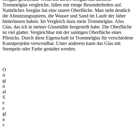
Trommelglas vergleiche, fallen mir einige Besonderheiten auf.
Natürliches Seeglas hat eine rauere Oberfläche. Man sieht deutlich
die Abnutzungsspuren, die Wasser und Sand im Laufe der Jahre
hinterlassen haben. Im Vergleich dazu mein Trommelglas. Also
Glas, das ich in meiner Glasmühle hergestellt habe. Die Oberfläche
ist viel glatter. Vergleichbar mit der samtigen Oberfläche eines
Pfirsichs. Durch diese Eigenschaft ist Trommelglas für verschiedene
Kunstprojekte verwendbar. Unter anderem kann das Glas mit
Stempeln oder Farbe gestaltet werden.
O
ri
gi
n
al
S
e
e
gl
a
s