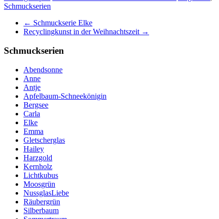
Schmuckserien
←
Schmuckserie Elke
Recyclingkunst in der Weihnachtszeit
→
Schmuckserien
Abendsonne
Anne
Antje
Apfelbaum-Schneekönigin
Bergsee
Carla
Elke
Emma
Gletscherglas
Hailey
Harzgold
Kernholz
Lichtkubus
Moosgrün
NussglasLiebe
Räubergrün
Silberbaum