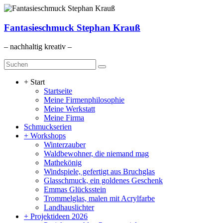
Zum
Inhalt
springen
Fantasieschmuck Stephan Krauß
– nachhaltig kreativ –
Menü
+ Start
Startseite
Meine Firmenphilosophie
Meine Werkstatt
Meine Firma
Schmuckserien
+ Workshops
Winterzauber
Waldbewohner, die niemand mag
Mathekönig
Windspiele, gefertigt aus Bruchglas
Glasschmuck, ein goldenes Geschenk
Emmas Glücksstein
Trommelglas, malen mit Acrylfarbe
Landhauslichter
+ Projektideen 2026