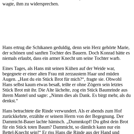
wagte, ihm zu widersprechen.
Hans ertrug die Schikanen geduldig, denn sein Herz gehörte Marie,
der schönen und sanften Tochter des Bauern. Doch Konrad hätte es
niemals erlaubt, dass ein armer Knecht um seine Tochter warb.
Eines Tages, als Hans mit seinen Kühen auf der Weide war,
begegnete er einer alten Frau mit zerzaustem Haar und müden
Augen. „Hast du ein Stück Brot für mich?“, fragte sie. Obwohl
Hans selbst kaum etwas besaß, teilte er ohne Zögern sein letztes
Stück Brot mit ihr. Die Alte lächelte, zog ein Stück Baumrinde aus
ihrem Mantel und sagte: „Nimm dies als Dank. Es birgt mehr, als du
denkst.“
Hans betrachtete die Rinde verwundert. Als er abends zum Hof
zurückkehrte, erzählte er seinem Herrn von der Begegnung. Der
Dammicht-Bauer lachte hämisch. „Dummkopf! Du gibst dein Brot
für ein Stück toten Baum? Dammicht, so dämlich kann nur ein
Bettel-Knecht sein!“ Er riss Hans die Rinde aus der Hand und