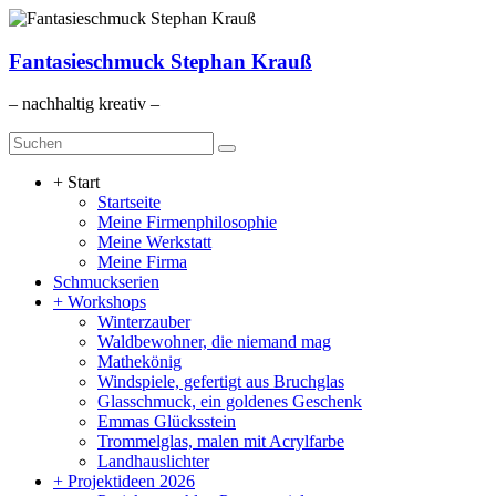
Zum
Inhalt
springen
Fantasieschmuck Stephan Krauß
– nachhaltig kreativ –
Menü
+ Start
Startseite
Meine Firmenphilosophie
Meine Werkstatt
Meine Firma
Schmuckserien
+ Workshops
Winterzauber
Waldbewohner, die niemand mag
Mathekönig
Windspiele, gefertigt aus Bruchglas
Glasschmuck, ein goldenes Geschenk
Emmas Glücksstein
Trommelglas, malen mit Acrylfarbe
Landhauslichter
+ Projektideen 2026