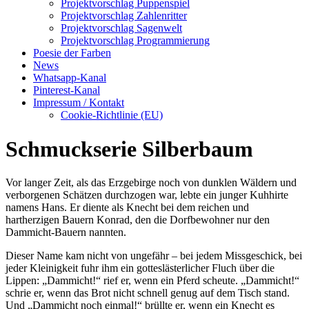
Projektvorschlag Puppenspiel
Projektvorschlag Zahlenritter
Projektvorschlag Sagenwelt
Projektvorschlag Programmierung
Poesie der Farben
News
Whatsapp-Kanal
Pinterest-Kanal
Impressum / Kontakt
Cookie-Richtlinie (EU)
Schmuckserie Silberbaum
Vor langer Zeit, als das Erzgebirge noch von dunklen Wäldern und
verborgenen Schätzen durchzogen war, lebte ein junger Kuhhirte
namens Hans. Er diente als Knecht bei dem reichen und
hartherzigen Bauern Konrad, den die Dorfbewohner nur den
Dammicht-Bauern nannten.
Dieser Name kam nicht von ungefähr – bei jedem Missgeschick, bei
jeder Kleinigkeit fuhr ihm ein gotteslästerlicher Fluch über die
Lippen: „Dammicht!“ rief er, wenn ein Pferd scheute. „Dammicht!“
schrie er, wenn das Brot nicht schnell genug auf dem Tisch stand.
Und „Dammicht noch einmal!“ brüllte er, wenn ein Knecht es