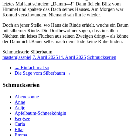
letztes Mal laut schreien: „Damm—!“ Dann fiel ein Blitz vom
Himmel und spaltete das Dach seines Hauses. Am Morgen war
Konrad verschwunden. Niemand sah ihn je wieder.
Doch an jener Stelle, wo Hans die Rinde erhielt, wuchs ein Baum
mit silberner Rinde. Die Dorfbewohner sagen, dass in stillen
Nächten ein leises Fluchen aus seinen Zweigen dringt – als könne
der Dammicht-Bauer selbst nach dem Tode keine Ruhe finden.
Schmuckserie Silberbaum
masterglasspiel
7. April 2025
14. April 2025
Schmuckserien
←
Einfach mal so
Die Sage vom Silberbaum
→
Schmuckserien
Abendsonne
Anne
Antje
Apfelbaum-Schneekönigin
Bergsee
Carla
Elke
Emma