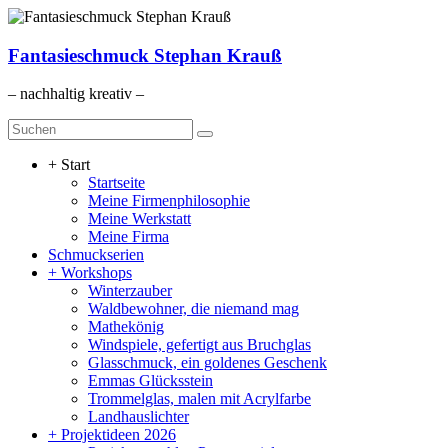
Zum
Inhalt
springen
Fantasieschmuck Stephan Krauß
– nachhaltig kreativ –
Menü
+ Start
Startseite
Meine Firmenphilosophie
Meine Werkstatt
Meine Firma
Schmuckserien
+ Workshops
Winterzauber
Waldbewohner, die niemand mag
Mathekönig
Windspiele, gefertigt aus Bruchglas
Glasschmuck, ein goldenes Geschenk
Emmas Glücksstein
Trommelglas, malen mit Acrylfarbe
Landhauslichter
+ Projektideen 2026