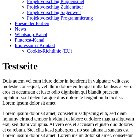
Projektvorschlag Puppenspiel
Projektvorschlag Zahlenritter
Projektvorschlag Sagenwelt
Projektvorschlag Programmierung
Poesie der Farben
News
Whatsapp-Kanal
Pinterest-Kanal
Impressum / Kontakt
Cookie-Richtlinie (EU)
Testseite
Duis autem vel eum iriure dolor in hendrerit in vulputate velit esse
molestie consequat, vel illum dolore eu feugiat nulla facilisis at vero
eros et accumsan et iusto odio dignissim qui blandit praesent
luptatum zzril delenit augue duis dolore te feugait nulla facilisi.
Lorem ipsum dolor sit amet,
Lorem ipsum dolor sit amet, consetetur sadipscing elitr, sed diam
nonumy eirmod tempor invidunt ut labore et dolore magna aliquyam
erat, sed diam voluptua. At vero eos et accusam et justo duo dolores
et ea rebum. Stet clita kasd gubergren, no sea takimata sanctus est
Lorem ipsum dolor sit amet. Lorem ipsum dolor sit amet, consetetur