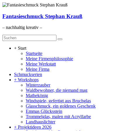
Zum
Inhalt
springen
Fantasieschmuck Stephan Krauß
– nachhaltig kreativ –
Menü
+ Start
Startseite
Meine Firmenphilosophie
Meine Werkstatt
Meine Firma
Schmuckserien
+ Workshops
Winterzauber
Waldbewohner, die niemand mag
Mathekönig
Windspiele, gefertigt aus Bruchglas
Glasschmuck, ein goldenes Geschenk
Emmas Glücksstein
Trommelglas, malen mit Acrylfarbe
Landhauslichter
+ Projektideen 2026