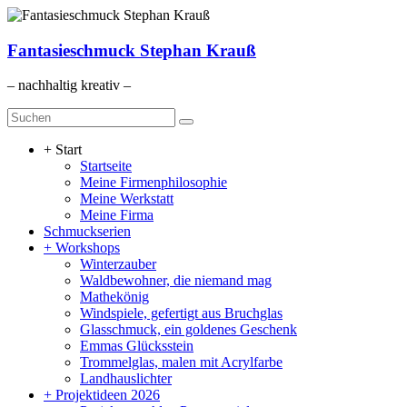
Zum
Inhalt
springen
Fantasieschmuck Stephan Krauß
– nachhaltig kreativ –
Menü
+ Start
Startseite
Meine Firmenphilosophie
Meine Werkstatt
Meine Firma
Schmuckserien
+ Workshops
Winterzauber
Waldbewohner, die niemand mag
Mathekönig
Windspiele, gefertigt aus Bruchglas
Glasschmuck, ein goldenes Geschenk
Emmas Glücksstein
Trommelglas, malen mit Acrylfarbe
Landhauslichter
+ Projektideen 2026