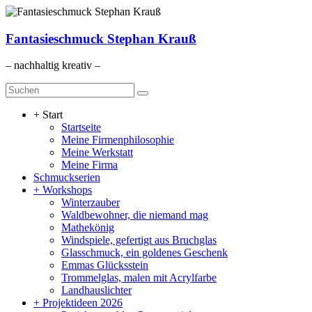
Zum
Inhalt
springen
Fantasieschmuck Stephan Krauß
– nachhaltig kreativ –
Menü
+ Start
Startseite
Meine Firmenphilosophie
Meine Werkstatt
Meine Firma
Schmuckserien
+ Workshops
Winterzauber
Waldbewohner, die niemand mag
Mathekönig
Windspiele, gefertigt aus Bruchglas
Glasschmuck, ein goldenes Geschenk
Emmas Glücksstein
Trommelglas, malen mit Acrylfarbe
Landhauslichter
+ Projektideen 2026