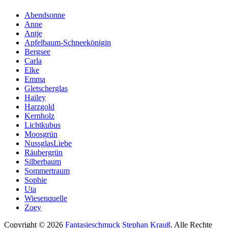
Abendsonne
Anne
Antje
Apfelbaum-Schneekönigin
Bergsee
Carla
Elke
Emma
Gletscherglas
Hailey
Harzgold
Kernholz
Lichtkubus
Moosgrün
NussglasLiebe
Räubergrün
Silberbaum
Sommertraum
Sophie
Uta
Wiesenquelle
Zoey
Copyright © 2026
Fantasieschmuck Stephan Krauß
. Alle Rechte