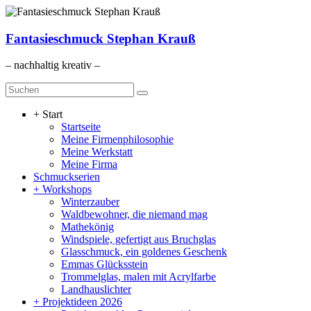
Zum
Inhalt
springen
Fantasieschmuck Stephan Krauß
– nachhaltig kreativ –
Menü
+ Start
Startseite
Meine Firmenphilosophie
Meine Werkstatt
Meine Firma
Schmuckserien
+ Workshops
Winterzauber
Waldbewohner, die niemand mag
Mathekönig
Windspiele, gefertigt aus Bruchglas
Glasschmuck, ein goldenes Geschenk
Emmas Glücksstein
Trommelglas, malen mit Acrylfarbe
Landhauslichter
+ Projektideen 2026